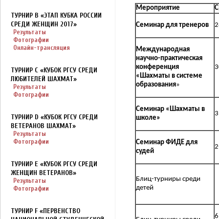
Мероприятие
С
ТУРНИР B «ЭТАП КУБКА РОССИИ
СРЕДИ ЖЕНЩИН 2017»
Семинар для тренеров
2
Результаты
Фотографии
Онлайн-трансляция
Международная
научно-практическая
конференция
3
ТУРНИР C «КУБОК РГСУ СРЕДИ
«Шахматы в системе
ЛЮБИТЕЛЕЙ ШАХМАТ»
образования
»
Результаты
Фотографии
Семинар «Шахматы в
3
ТУРНИР D «КУБОК РГСУ СРЕДИ
школе»
ВЕТЕРАНОВ ШАХМАТ»
Результаты
Фотографии
Семинар ФИДЕ для
2
судей
ТУРНИР E «КУБОК РГСУ СРЕДИ
ЖЕНЩИН ВЕТЕРАНОВ»
Блиц-турниры среди
Результаты
детей
Фотографии
ТУРНИР F «ПЕРВЕНСТВО
6